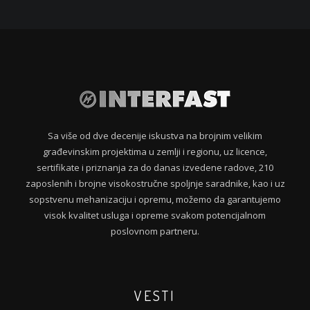
Sa više od dve decenije iskustva na brojnim velikim
građevinskim projektima u zemlji i regionu, uz licence,
sertifikate i priznanja za do danas izvedene radove, 210
zaposlenih i brojne visokostručne spoljnje saradnike, kao i uz
sopstvenu mehanizaciju i opremu, možemo da garantujemo
visok kvalitet usluga i opreme svakom potencijalnom
poslovnom partneru.
VESTI