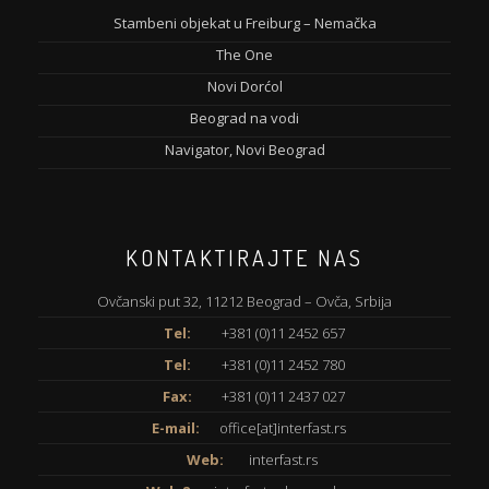
Stambeni objekat u Freiburg – Nemačka
The One
Novi Dorćol
Beograd na vodi
Navigator, Novi Beograd
KONTAKTIRAJTE NAS
Ovčanski put 32, 11212 Beograd – Ovča, Srbija
Tel:
+381 (0)11 2452 657
Tel:
+381 (0)11 2452 780
Fax:
+381 (0)11 2437 027
E-mail:
office[at]interfast.rs
Web:
interfast.rs