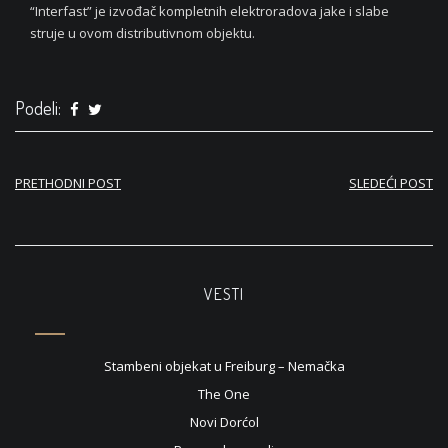
“Interfast” je izvođač kompletnih elektroradova jake i slabe
struje u ovom distributivnom objektu.
Podeli:
Кретање
PRETHODNI POST
SLEDEĆI POST
чланка
VESTI
Stambeni objekat u Freiburg – Nemačka
The One
Novi Dorćol